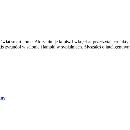
 świat smart home. Ale zanim je kupisz i wkręcisz, przeczytaj, co fakt
 żyrandol w salonie i lampki w sypialniach. Słyszałeś o inteligentny
zny