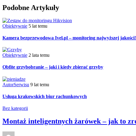
Podobne Artykuły
Obiektywnie
5 lat temu
Kamera bezprzewodowa Ivel.pl – monitoring najwyższej jakości!
Obiektywnie
2 lata temu
Obfite grzybobranie – jaki i kiedy zbierać grzyby
AutorSerwisu
9 lat temu
Usługa krakowskich biur rachunkowych
Bez kategorii
Montaż inteligentnych żarówek – jak to zr