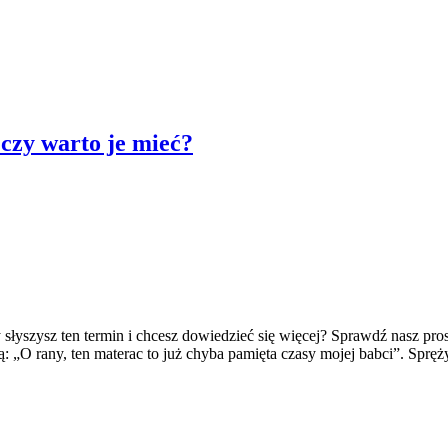
 czy warto je mieć?
łyszysz ten termin i chcesz dowiedzieć się więcej? Sprawdź nasz pros
ą: „O rany, ten materac to już chyba pamięta czasy mojej babci”. Sprę