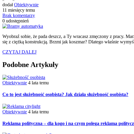
dodał
Obiektywnie
11 miesięcy temu
Brak komentarzy
0
udostępnień
Wyobraź sobie, że pada deszcz, a Ty wracasz zmęczony z pracy. Mar
się z ciężką konstrukcją. Brzmi jak koszmar? Dlatego właśnie wymyśl
CZYTAJ DALEJ
Podobne Artykuły
Obiektywnie
4 lata temu
Co to jest służebność osobista? Jak działa służebność osobista?
Obiektywnie
4 lata temu
Reklama polityczna – dla kogo i na czym polega reklama polityc