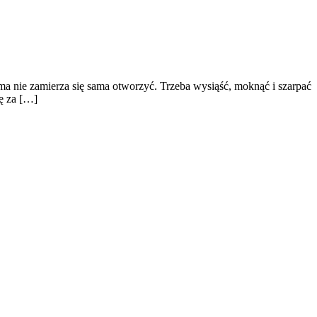
a nie zamierza się sama otworzyć. Trzeba wysiąść, moknąć i szarpać
tę za […]