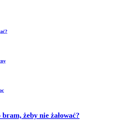
wać?
zny
oc
o bram, żeby nie żałować?