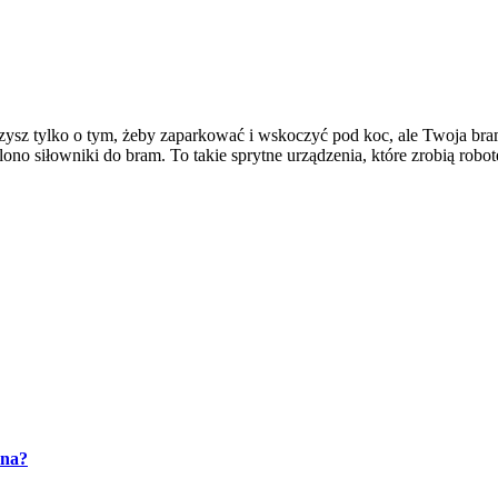
zysz tylko o tym, żeby zaparkować i wskoczyć pod koc, ale Twoja bram
ono siłowniki do bram. To takie sprytne urządzenia, które zrobią robo
zna?