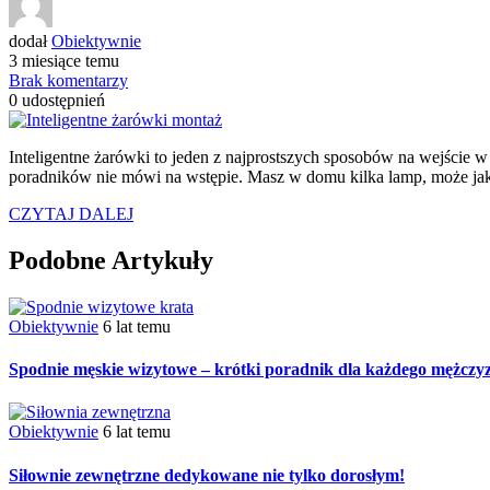
dodał
Obiektywnie
3 miesiące temu
Brak komentarzy
0
udostępnień
Inteligentne żarówki to jeden z najprostszych sposobów na wejście w
poradników nie mówi na wstępie. Masz w domu kilka lamp, może jakiś
CZYTAJ DALEJ
Podobne Artykuły
Obiektywnie
6 lat temu
Spodnie męskie wizytowe – krótki poradnik dla każdego mężczy
Obiektywnie
6 lat temu
Siłownie zewnętrzne dedykowane nie tylko dorosłym!