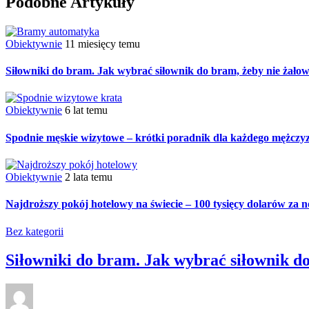
Podobne Artykuły
Obiektywnie
11 miesięcy temu
Siłowniki do bram. Jak wybrać siłownik do bram, żeby nie żało
Obiektywnie
6 lat temu
Spodnie męskie wizytowe – krótki poradnik dla każdego mężczy
Obiektywnie
2 lata temu
Najdroższy pokój hotelowy na świecie – 100 tysięcy dolarów za n
Bez kategorii
Siłowniki do bram. Jak wybrać siłownik d