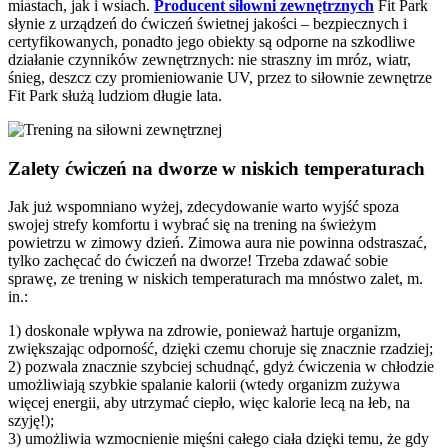
miastach, jak i wsiach.
Producent siłowni zewnętrznych
Fit Park
słynie z urządzeń do ćwiczeń świetnej jakości – bezpiecznych i
certyfikowanych, ponadto jego obiekty są odporne na szkodliwe
działanie czynników zewnętrznych: nie straszny im mróz, wiatr,
śnieg, deszcz czy promieniowanie UV, przez to siłownie zewnętrze
Fit Park służą ludziom długie lata.
Zalety ćwiczeń na dworze w niskich temperaturach
Jak już wspomniano wyżej, zdecydowanie warto wyjść spoza
swojej strefy komfortu i wybrać się na trening na świeżym
powietrzu w zimowy dzień. Zimowa aura nie powinna odstraszać,
tylko zachęcać do ćwiczeń na dworze! Trzeba zdawać sobie
sprawę, ze trening w niskich temperaturach ma mnóstwo zalet, m.
in.:
1) doskonale wpływa na zdrowie, ponieważ hartuje organizm,
zwiększając odporność, dzięki czemu choruje się znacznie rzadziej;
2) pozwala znacznie szybciej schudnąć, gdyż ćwiczenia w chłodzie
umożliwiają szybkie spalanie kalorii (wtedy organizm zużywa
więcej energii, aby utrzymać ciepło, więc kalorie lecą na łeb, na
szyję!);
3) umożliwia wzmocnienie mięśni całego ciała dzięki temu, że gdy