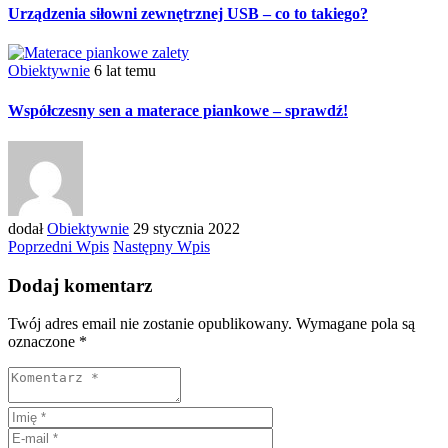
Urządzenia siłowni zewnętrznej USB – co to takiego?
Obiektywnie
6 lat temu
Współczesny sen a materace piankowe – sprawdź!
dodał
Obiektywnie
29 stycznia 2022
Poprzedni Wpis
Następny Wpis
Dodaj komentarz
Twój adres email nie zostanie opublikowany.
Wymagane pola są
oznaczone
*