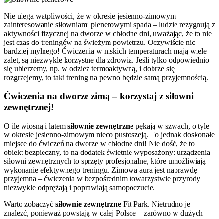
Nie ulega wątpliwości, że w okresie jesienno-zimowym
zainteresowanie siłowniami plenerowymi spada – ludzie rezygnują z
aktywności fizycznej na dworze w chłodne dni, uważając, że to nie
jest czas do treningów na świeżym powietrzu. Oczywiście nic
bardziej mylnego! Ćwiczenia w niskich temperaturach mają wiele
zalet, są niezwykle korzystne dla zdrowia. Jeśli tylko odpowiednio
się ubierzemy, np. w odzież termoaktywną, i dobrze się
rozgrzejemy, to taki trening na pewno będzie samą przyjemnością.
Ćwiczenia na dworze zimą – korzystaj z siłowni
zewnętrznej!
O ile wiosną i latem
siłownie zewnętrzne
pękają w szwach, o tyle
w okresie jesienno-zimowym nieco pustoszeją. To jednak doskonałe
miejsce do ćwiczeń na dworze w chłodne dni! Nie dość, że to
obiekt bezpieczny, to na dodatek świetnie wyposażony: urządzenia
siłowni zewnętrznych to sprzęty profesjonalne, które umożliwiają
wykonanie efektywnego treningu. Zimowa aura jest naprawdę
przyjemna – ćwiczenia w bezpośrednim towarzystwie przyrody
niezwykle odprężają i poprawiają samopoczucie.
Warto zobaczyć
siłownie zewnętrzne
Fit Park. Nietrudno je
znaleźć, ponieważ powstają w całej Polsce – zarówno w dużych