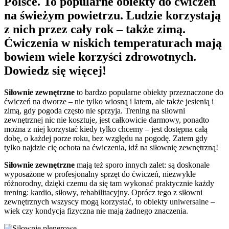
Polsce. To popularne obiekty do ćwiczeń
na świeżym powietrzu. Ludzie korzystają
z nich przez cały rok – także zimą.
Ćwiczenia w niskich temperaturach mają
bowiem wiele korzyści zdrowotnych.
Dowiedz się więcej!
Siłownie zewnętrzne
to bardzo popularne obiekty przeznaczone do
ćwiczeń na dworze – nie tylko wiosną i latem, ale także jesienią i
zimą, gdy pogoda często nie sprzyja. Trening na siłowni
zewnętrznej nic nie kosztuje, jest całkowicie darmowy, ponadto
można z niej korzystać kiedy tylko chcemy – jest dostępna całą
dobę, o każdej porze roku, bez względu na pogodę. Zatem gdy
tylko najdzie cię ochota na ćwiczenia, idź na siłownię zewnętrzną!
Siłownie zewnętrzne
mają też sporo innych zalet: są doskonale
wyposażone w profesjonalny sprzęt do ćwiczeń, niezwykle
różnorodny, dzięki czemu da się tam wykonać praktycznie każdy
trening: kardio, siłowy, rehabilitacyjny. Oprócz tego z siłowni
zewnętrznych wszyscy mogą korzystać, to obiekty uniwersalne –
wiek czy kondycja fizyczna nie mają żadnego znaczenia.